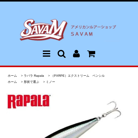
ホーム
>
ラパラ Rapala
>
（PXRPE）エクストリーム ペンシル
ホーム
>
形状で選ぶ
>
ミノー