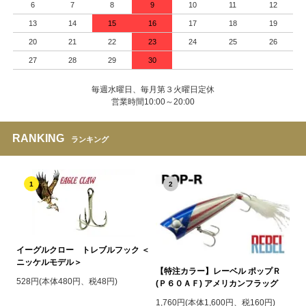
6
7
8
9
10
11
12
13
14
15
16
17
18
19
20
21
22
23
24
25
26
27
28
29
30
毎週水曜日、毎月第３火曜日定休
営業時間10:00～20:00
RANKING
ランキング
1
2
イーグルクロー トレブルフック ＜
ニッケルモデル＞
【特注カラー】レーベル ポップＲ
528円(本体480円、税48円)
(Ｐ６０ＡＦ) アメリカンフラッグ
1,760円(本体1,600円、税160円)