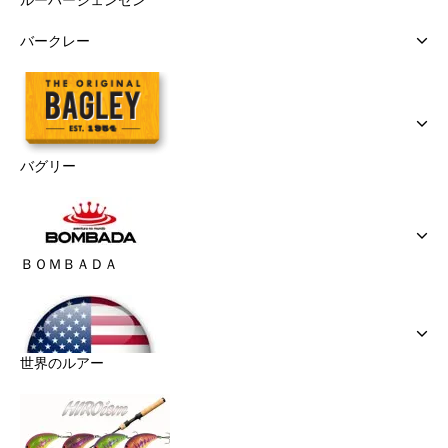
ルーハージェンセン
バークレー
バグリー
ＢＯＭＢＡＤＡ
世界のルアー