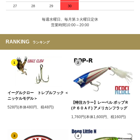
27
28
29
30
毎週水曜日、毎月第３火曜日定休
営業時間10:00～20:00
RANKING
ランキング
1
2
イーグルクロー トレブルフック ＜
ニッケルモデル＞
【特注カラー】レーベル ポップＲ
528円(本体480円、税48円)
(Ｐ６０ＡＦ) アメリカンフラッグ
1,760円(本体1,600円、税160円)
3
4