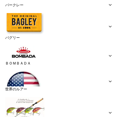
バークレー
バグリー
ＢＯＭＢＡＤＡ
世界のルアー