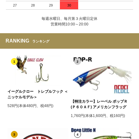
27
28
29
30
毎週水曜日、毎月第３火曜日定休
営業時間10:00～20:00
RANKING
ランキング
1
2
イーグルクロー トレブルフック ＜
ニッケルモデル＞
【特注カラー】レーベル ポップＲ
528円(本体480円、税48円)
(Ｐ６０ＡＦ) アメリカンフラッグ
1,760円(本体1,600円、税160円)
3
4