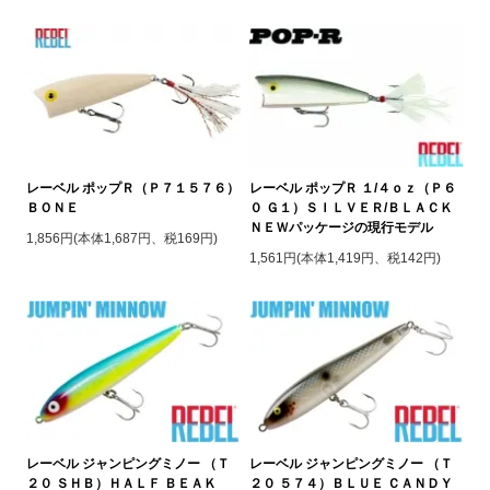
レーベル ポップＲ（Ｐ７１５７６）
レーベル ポップＲ １/４ｏｚ（Ｐ６
ＢＯＮＥ
０ Ｇ１）ＳＩＬＶＥＲ/ＢＬＡＣＫ
ＮＥＷパッケージの現行モデル
1,856円(本体1,687円、税169円)
1,561円(本体1,419円、税142円)
レーベル ジャンピングミノー （Ｔ
レーベル ジャンピングミノー （Ｔ
２０ ＳＨＢ）ＨＡＬＦ ＢＥＡＫ
２０ ５７４）ＢＬＵＥ ＣＡＮＤＹ