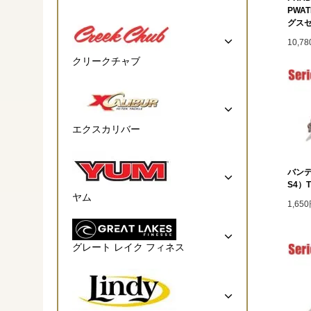
PWA
グス
10,7
クリークチャブ
エクスカリバー
バンデ
S4）T
ヤム
1,65
グレート レイク フィネス