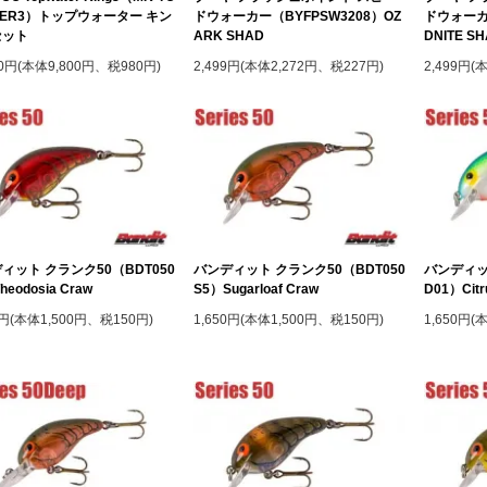
TER3）トップウォーター キン
ドウォーカー（BYFPSW3208）OZ
ドウォーカー
セット
ARK SHAD
DNITE S
80円(本体9,800円、税980円)
2,499円(本体2,272円、税227円)
2,499円(
ィット クランク50（BDT050
バンディット クランク50（BDT050
バンディッ
heodosia Craw
S5）Sugarloaf Craw
D01）Citr
0円(本体1,500円、税150円)
1,650円(本体1,500円、税150円)
1,650円(