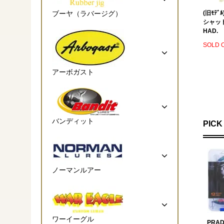
ブーヤ（ラバージグ）
(旧ﾓﾃ
シャッドJ
HAD.
SOLD 
アーボガスト
バンディット
PICK
ノーマンルアー
ワーイーグル
PRAD