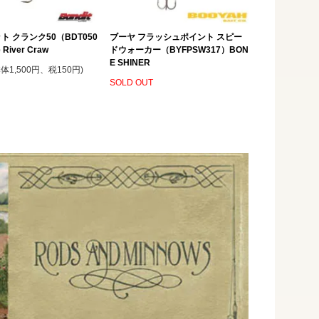
ト クランク50（BDT050
ブーヤ フラッシュポイント スピー
 River Craw
ドウォーカー（BYFPSW317）BON
E SHINER
本体1,500円、税150円)
SOLD OUT