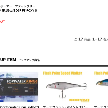
ﾞﾙ)ボーマー ファットフリー
R1/2oz(BD6F FS)FOXY S
OUT
17
1
17
全
商品
-
表
 UP ITEM
ピックアップ商品
CO Topwater Kings（MK-TO
ブーヤ フラッシュポイント スピー
ブーヤ フ