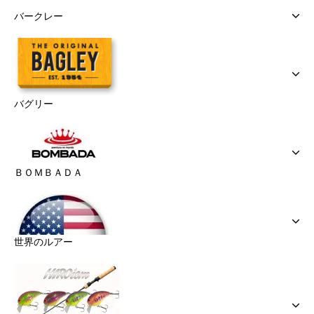
バークレー
バグリー
ＢＯＭＢＡＤＡ
世界のルアー