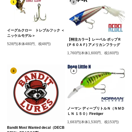
1
2
イーグルクロー トレブルフック ＜
ニッケルモデル＞
【特注カラー】レーベル ポップＲ
528円(本体480円、税48円)
(Ｐ６０ＡＦ) アメリカンフラッグ
1,760円(本体1,600円、税160円)
3
4
ノーマン ディープリトルＮ（ＮＭＤ
ＬＮ １５０）Firetiger
1,683円(本体1,530円、税153円)
Bandit Most Wanted decal（DECB