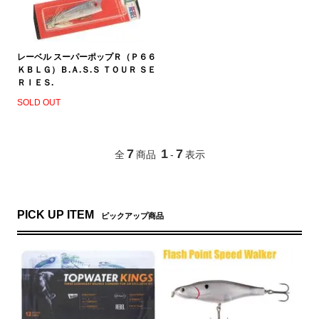
レーベル スーパーポップＲ（Ｐ６６
ＫＢＬＧ）Ｂ.Ａ.Ｓ.Ｓ ＴＯＵＲ ＳＥ
ＲＩＥＳ.
SOLD OUT
7
1
7
全
商品
-
表示
PICK UP ITEM
ピックアップ商品