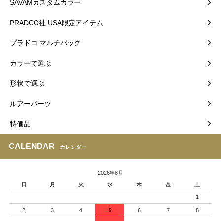
SAVAMカスタムカラー
PRADCO社 USA限定アイテム
プラドコ マルチパック
カラーで選ぶ
形状で選ぶ
ルアーパーツ
特価品
CALENDAR
カレンダー
2026年8月
日
月
火
水
木
金
土
1
2
3
4
5
6
7
8