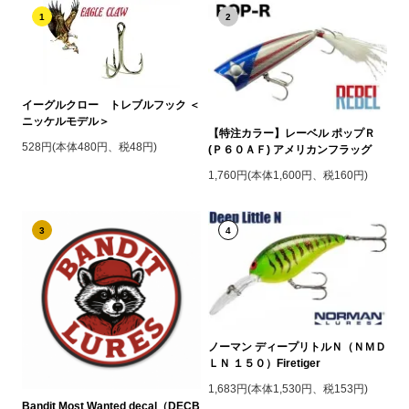
1
2
イーグルクロー トレブルフック ＜
ニッケルモデル＞
【特注カラー】レーベル ポップＲ
528円(本体480円、税48円)
(Ｐ６０ＡＦ) アメリカンフラッグ
1,760円(本体1,600円、税160円)
3
4
ノーマン ディープリトルＮ（ＮＭＤ
ＬＮ １５０）Firetiger
1,683円(本体1,530円、税153円)
Bandit Most Wanted decal（DECB