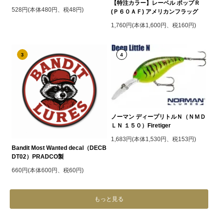
【特注カラー】レーベル ポップＲ
528円(本体480円、税48円)
(Ｐ６０ＡＦ) アメリカンフラッグ
1,760円(本体1,600円、税160円)
3
4
ノーマン ディープリトルＮ（ＮＭＤ
ＬＮ １５０）Firetiger
1,683円(本体1,530円、税153円)
Bandit Most Wanted decal（DECB
DT02）PRADCO製
660円(本体600円、税60円)
もっと見る