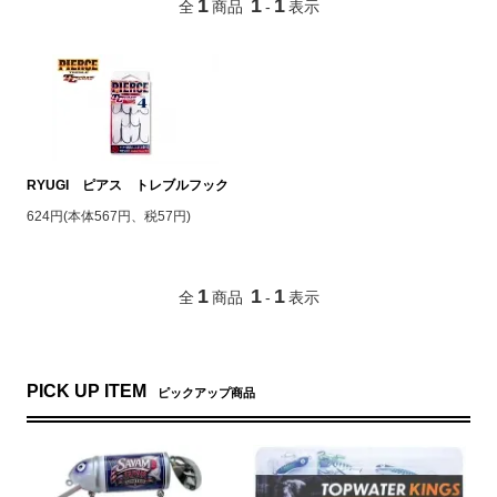
1
1
1
全
商品
-
表示
RYUGI ピアス トレブルフック
624円(本体567円、税57円)
1
1
1
全
商品
-
表示
PICK UP ITEM
ピックアップ商品