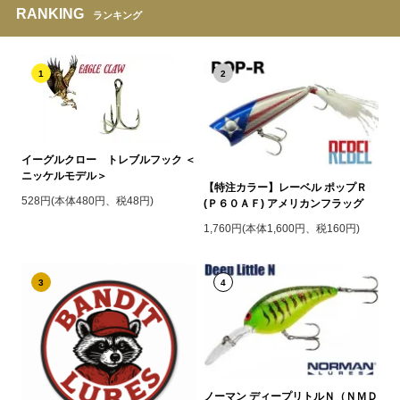
RANKING
ランキング
1
2
イーグルクロー トレブルフック ＜
ニッケルモデル＞
【特注カラー】レーベル ポップＲ
528円(本体480円、税48円)
(Ｐ６０ＡＦ) アメリカンフラッグ
1,760円(本体1,600円、税160円)
3
4
ノーマン ディープリトルＮ（ＮＭＤ