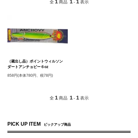
1
1
1
全
商品
-
表示
（蔵出し品）ポイントウィルソン
ダートアンチョビー６oz
858円(本体780円、税78円)
1
1
1
全
商品
-
表示
PICK UP ITEM
ピックアップ商品