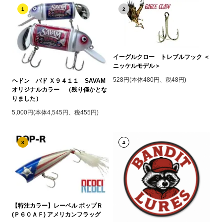
1
2
イーグルクロー トレブルフック ＜
ニッケルモデル＞
528円(本体480円、税48円)
ヘドン バド Ｘ９４１１ SAVAM
オリジナルカラー （残り僅かとな
りました）
5,000円(本体4,545円、税455円)
3
4
【特注カラー】レーベル ポップＲ
(Ｐ６０ＡＦ) アメリカンフラッグ