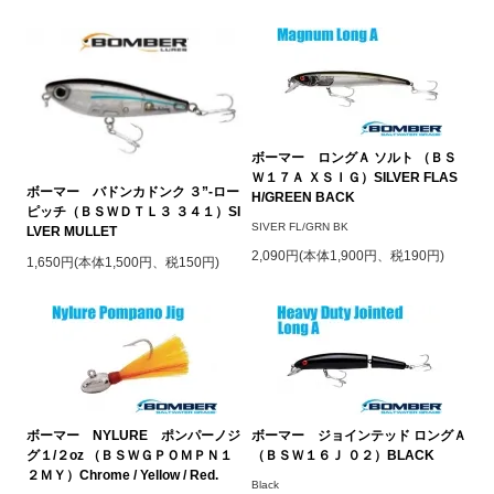
ボーマー ロングＡ ソルト （ＢＳ
Ｗ１７Ａ ＸＳＩＧ）SILVER FLAS
ボーマー バドンカドンク ３”-ロー
H/GREEN BACK
ピッチ（ＢＳＷＤＴＬ３ ３４１）SI
SIVER FL/GRN BK
LVER MULLET
2,090円(本体1,900円、税190円)
1,650円(本体1,500円、税150円)
ボーマー NYLURE ポンパーノジ
ボーマー ジョインテッド ロングＡ
グ１/２oz （ＢＳＷＧＰＯＭＰＮ１
（ＢＳＷ１６Ｊ ０２）BLACK
２ＭＹ）Chrome / Yellow / Red.
Black