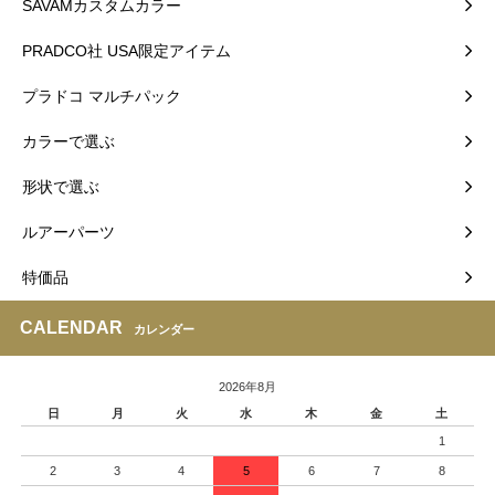
SAVAMカスタムカラー
PRADCO社 USA限定アイテム
プラドコ マルチパック
カラーで選ぶ
形状で選ぶ
ルアーパーツ
特価品
CALENDAR
カレンダー
2026年8月
日
月
火
水
木
金
土
1
2
3
4
5
6
7
8