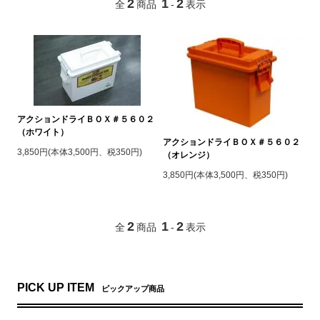
2
1
2
全
商品
-
表示
アクションドライＢＯＸ＃５６０２
（ホワイト）
アクションドライＢＯＸ＃５６０２
3,850円(本体3,500円、税350円)
（オレンジ）
3,850円(本体3,500円、税350円)
2
1
2
全
商品
-
表示
PICK UP ITEM
ピックアップ商品