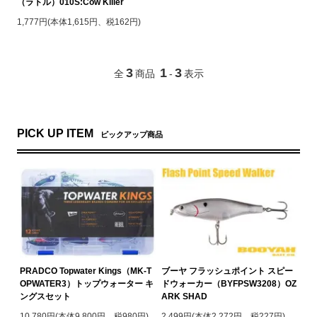
（ラトル）010S:Cow Killer
1,777円(本体1,615円、税162円)
3
1
3
全
商品
-
表示
PICK UP ITEM
ピックアップ商品
PRADCO Topwater Kings（MK-T
ブーヤ フラッシュポイント スピー
OPWATER3）トップウォーター キ
ドウォーカー（BYFPSW3208）OZ
ングスセット
ARK SHAD
10,780円(本体9,800円、税980円)
2,499円(本体2,272円、税227円)