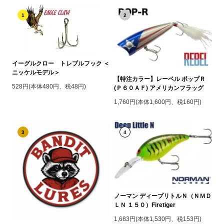
1
2
イーグルクロー トレブルフック ＜
ニッケルモデル＞
【特注カラー】レーベル ポップＲ
528円(本体480円、税48円)
(Ｐ６０ＡＦ) アメリカンフラッグ
1,760円(本体1,600円、税160円)
3
4
ノーマン ディープリトルＮ（ＮＭＤ
ＬＮ １５０）Firetiger
1,683円(本体1,530円、税153円)