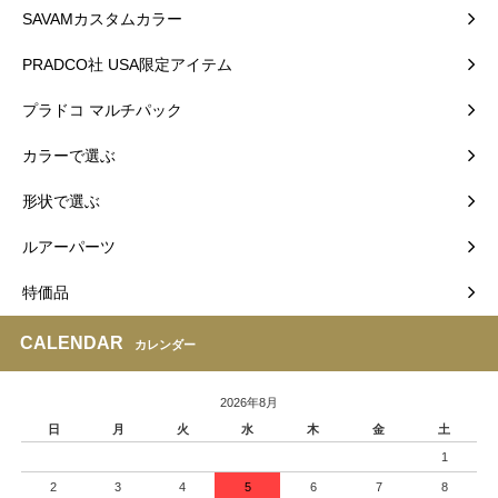
SAVAMカスタムカラー
PRADCO社 USA限定アイテム
プラドコ マルチパック
カラーで選ぶ
形状で選ぶ
ルアーパーツ
特価品
CALENDAR
カレンダー
2026年8月
日
月
火
水
木
金
土
1
2
3
4
5
6
7
8