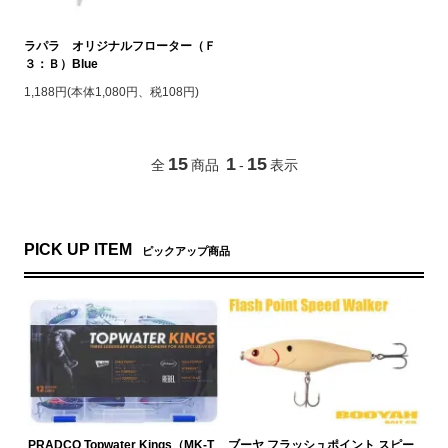
ラパラ オリジナルフローター（Ｆ
３：Ｂ）Blue
1,188円(本体1,080円、税108円)
15
1
15
全
商品
-
表示
PICK UP ITEM
ピックアップ商品
PRADCO Topwater Kings（MK-T
ブーヤ フラッシュポイント スピー