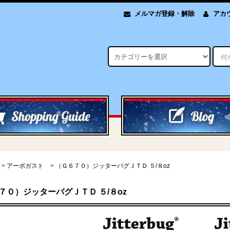
メルマガ登録・解除
アカ
>
アーボガスト
>
（Ｇ６７０）ジッターバグＪＴＤ ５/８oz
７０）ジッターバグＪＴＤ ５/８oz