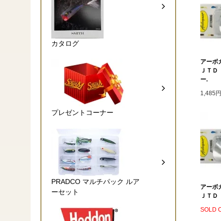
カタログ
アーボ
ＪＴＤ
ー.
1,485
プレゼントコーナー
PRADCO マルチパック ルア
アーボ
ーセット
ＪＴＤ
SOLD 