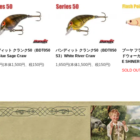
ィット クランク50（BDT050
バンディット クランク50（BDT050
ブーヤ フ
lue Sage Craw
S3）White River Craw
ドウォーカ
E SHINER
0円(本体1,500円、税150円)
1,650円(本体1,500円、税150円)
SOLD OU