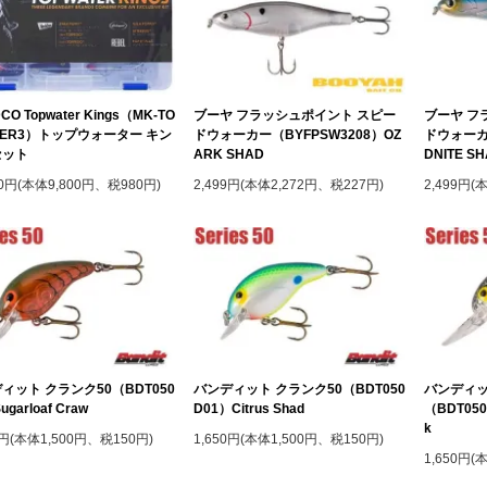
CO Topwater Kings（MK-TO
ブーヤ フラッシュポイント スピー
ブーヤ フ
TER3）トップウォーター キン
ドウォーカー（BYFPSW3208）OZ
ドウォーカー
セット
ARK SHAD
DNITE S
80円(本体9,800円、税980円)
2,499円(本体2,272円、税227円)
2,499円(
ィット クランク50（BDT050
バンディット クランク50（BDT050
バンディッ
garloaf Craw
D01）Citrus Shad
（BDT050 
k
0円(本体1,500円、税150円)
1,650円(本体1,500円、税150円)
1,650円(