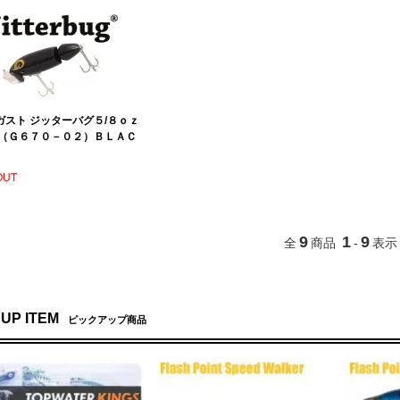
ガスト ジッターバグ５/８ｏｚ
 （Ｇ６７０－０２）ＢＬＡＣ
OUT
9
1
9
全
商品
-
表示
 UP ITEM
ピックアップ商品