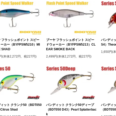
 フラッシュポイント スピー
ブーヤ フラッシュポイント スピー
バンディッ
ーカー（BYFPSW5210）MI
ドウォーカー（BYFPSW5213）CL
S4）Theod
E SHAD
EAR SMOKE BACK
1,650円(
9円(本体2,272円、税227円)
2,499円(本体2,272円、税227円)
ィット クランク50（BDT050
バンディット クランク50ディープ
バンディッ
Citrus Shad
（BDT050 D43）Pearl Splatterbac
（BDT050D
k