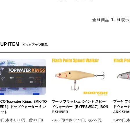
6
1
6
全
商品
-
表示
 UP ITEM
ピックアップ商品
CO Topwater Kings（MK-TO
ブーヤ フラッシュポイント スピー
ブーヤ フ
TER3）トップウォーター キン
ドウォーカー（BYFPSW317）BON
ドウォーカー
セット
E SHINER
ARK SHA
80円(本体9,800円、税980円)
2,499円(本体2,272円、税227円)
2,499円(