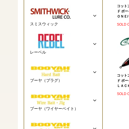
コット
ド ボ
ＯＮＥ/
スミスウィック
SOLD 
レーベル
コット
ブーヤ（プラグ）
ド ボ
ＬＡＣＫ
SOLD 
ブーヤ（ワイヤーベイト）