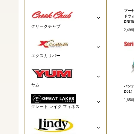
ブーヤ
ドウォ
DNIT
クリークチャブ
2,49
エクスカリバー
ヤム
バンデ
D01）
1,65
グレート レイク フィネス