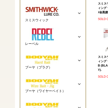
スミス
ィング 
ﾒ金黒腹ｵ
SOLD 
スミスウィック
レーベル
スミス
ィング 
B (BL
ブーヤ（プラグ）
Y).
SOLD 
ブーヤ（ワイヤーベイト）