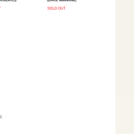
COLATE).
(LACE MINNOW).
T
SOLD OUT
示