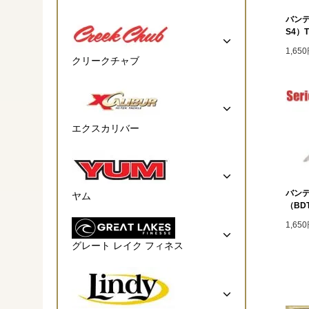
バンデ
S4）T
1,65
クリークチャブ
エクスカリバー
バンデ
ヤム
（BDT
1,65
グレート レイク フィネス