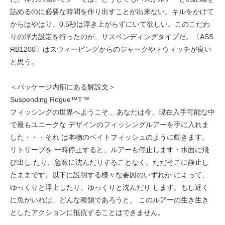
詰めるのに必要な時間を作り出すことが出来ない。キルをかけて
からはやはり、0.5秒は浮き上がらずにいて欲しい。このこだわ
りの浮力設定を行ったのが、サスペンディングタイプだ。〔ASS
RB1200〕はスウィーピングからのジャークやトウィッチが良い
と思う。
＜パッケージ内部にある解説文＞
Suspending Rogue™T™
フィッシングの世界へようこそ... あなたは今、現在入手可能な中
で最もユニークな デザインのフィッシングルアーを手に入れま
した・・・それ は本物のベイトフィッシュのように動きます。
リトリーブを 一時停止すると、ルアーも停止します・水面に飛
び出し たり、急激に沈んだりすることなく、ただそこに静止し
たままです。以下に説明する様々な要因のいずれか によって、
ゆっくりと浮上したり、ゆっくりと沈んだり します。もし近く
に魚がいれば、どんな種類であろうと、 このルアーの生き生き
としたアクションに抵抗することはできません。