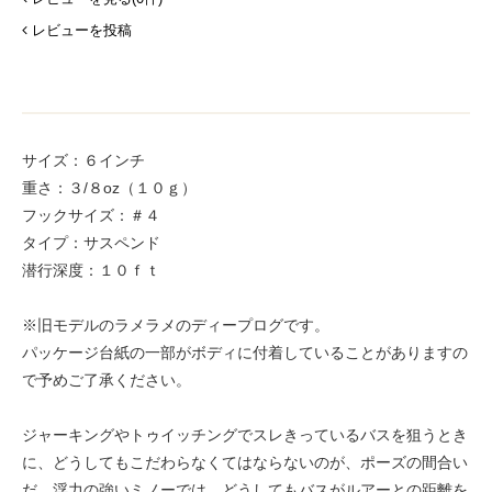
レビューを投稿
サイズ：６インチ
重さ：３/８oz（１０ｇ）
フックサイズ：＃４
タイプ：サスペンド
潜行深度：１０ｆｔ
※旧モデルのラメラメのディープログです。
パッケージ台紙の一部がボディに付着していることがありますの
で予めご了承ください。
ジャーキングやトゥイッチングでスレきっているバスを狙うとき
に、どうしてもこだわらなくてはならないのが、ポーズの間合い
だ。浮力の強いミノーでは、どうしてもバスがルアーとの距離を