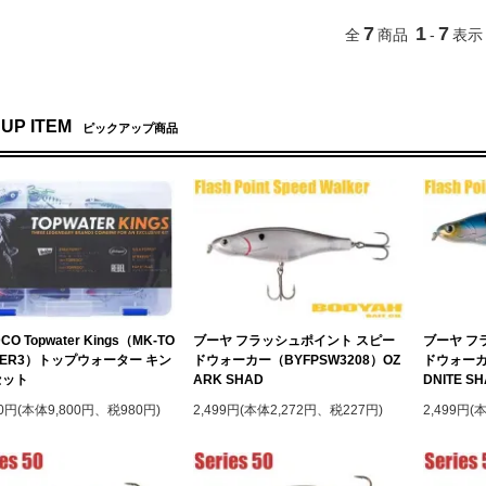
7
1
7
全
商品
-
表示
 UP ITEM
ピックアップ商品
CO Topwater Kings（MK-TO
ブーヤ フラッシュポイント スピー
ブーヤ フ
TER3）トップウォーター キン
ドウォーカー（BYFPSW3208）OZ
ドウォーカー
セット
ARK SHAD
DNITE S
80円(本体9,800円、税980円)
2,499円(本体2,272円、税227円)
2,499円(