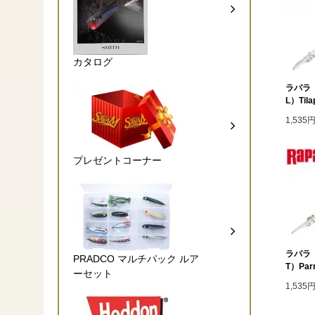
カタログ
ラパラ 
L）Tila
1,535
プレゼントコーナー
ラパラ
PRADCO マルチパック ルア
T）Parr
ーセット
1,535