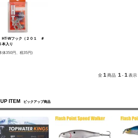
 HT-Wフック（２０１ ＃
５本入り
(本体350円、税35円)
1
1
1
全
商品
-
表示
 UP ITEM
ピックアップ商品