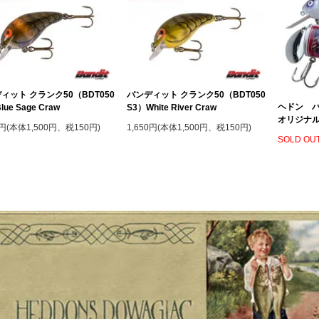
ィット クランク50（BDT050
バンディット クランク50（BDT050
ヘドン バ
lue Sage Craw
S3）White River Craw
オリジナ
0円(本体1,500円、税150円)
1,650円(本体1,500円、税150円)
SOLD OU