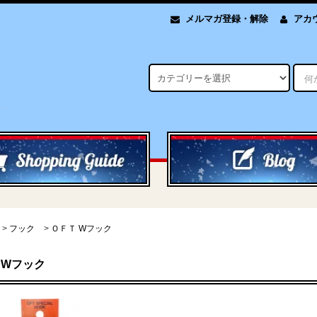
メルマガ登録・解除
アカ
>
フック
>
ＯＦＴ Wフック
 Wフック