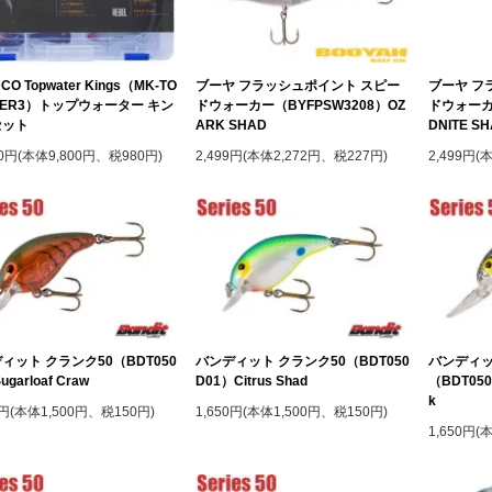
CO Topwater Kings（MK-TO
ブーヤ フラッシュポイント スピー
ブーヤ フ
TER3）トップウォーター キン
ドウォーカー（BYFPSW3208）OZ
ドウォーカー
セット
ARK SHAD
DNITE S
80円(本体9,800円、税980円)
2,499円(本体2,272円、税227円)
2,499円(
ィット クランク50（BDT050
バンディット クランク50（BDT050
バンディッ
garloaf Craw
D01）Citrus Shad
（BDT050 
k
0円(本体1,500円、税150円)
1,650円(本体1,500円、税150円)
1,650円(