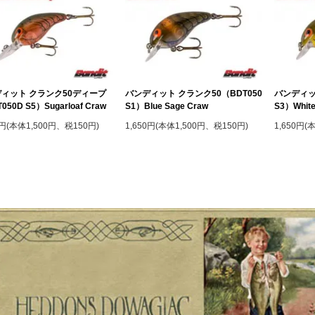
ィット クランク50ディープ
バンディット クランク50（BDT050
バンディッ
050D S5）Sugarloaf Craw
S1）Blue Sage Craw
S3）White
0円(本体1,500円、税150円)
1,650円(本体1,500円、税150円)
1,650円(