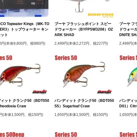
CO Topwater Kings（MK-TO
ブーヤ フラッシュポイント スピー
ブーヤ フ
TER3）トップウォーター キン
ドウォーカー（BYFPSW3208）OZ
ドウォーカー
セット
ARK SHAD
DNITE S
80円(本体9,800円、税980円)
2,499円(本体2,272円、税227円)
2,499円(
ィット クランク50（BDT050
バンディット クランク50（BDT050
バンディッ
heodosia Craw
S5）Sugarloaf Craw
D01）Citr
0円(本体1,500円、税150円)
1,650円(本体1,500円、税150円)
1,650円(