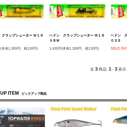
 クラップシューター Ｗ１６
ヘドン クラップシューター Ｗ１６
ヘドン ク
ＸＢＷ
０３Ｓ
円(本体1,300円、税130円)
1,430円(本体1,300円、税130円)
SOLD OU
3
1
3
全
商品
-
表示
 UP ITEM
ピックアップ商品