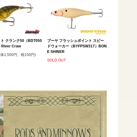
ト クランク50（BDT050
ブーヤ フラッシュポイント スピー
 River Craw
ドウォーカー（BYFPSW317）BON
E SHINER
本体1,500円、税150円)
SOLD OUT