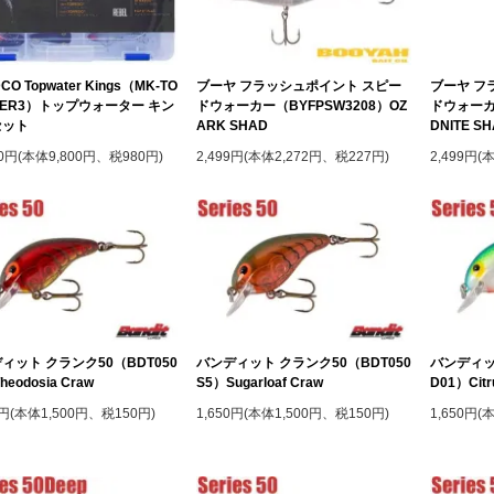
CO Topwater Kings（MK-TO
ブーヤ フラッシュポイント スピー
ブーヤ フ
TER3）トップウォーター キン
ドウォーカー（BYFPSW3208）OZ
ドウォーカー
セット
ARK SHAD
DNITE S
80円(本体9,800円、税980円)
2,499円(本体2,272円、税227円)
2,499円(
ィット クランク50（BDT050
バンディット クランク50（BDT050
バンディッ
heodosia Craw
S5）Sugarloaf Craw
D01）Citr
0円(本体1,500円、税150円)
1,650円(本体1,500円、税150円)
1,650円(