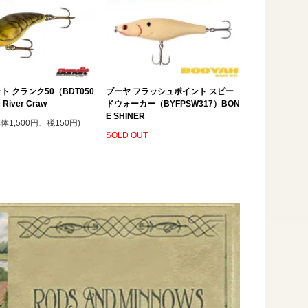
ト クランク50（BDT050
ブーヤ フラッシュポイント スピー
 River Craw
ドウォーカー（BYFPSW317）BON
E SHINER
本体1,500円、税150円)
SOLD OUT