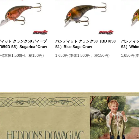
ィット クランク50ディープ
バンディット クランク50（BDT050
バンディッ
050D S5）Sugarloaf Craw
S1）Blue Sage Craw
S3）White
0円(本体1,500円、税150円)
1,650円(本体1,500円、税150円)
1,650円(