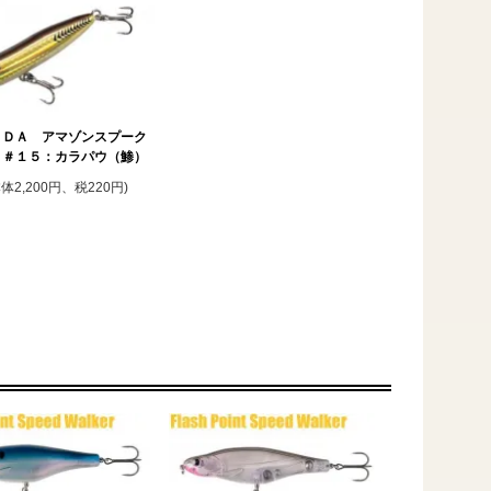
ＡＤＡ アマゾンスプーク
 ＃１５：カラパウ（鯵）
本体2,200円、税220円)