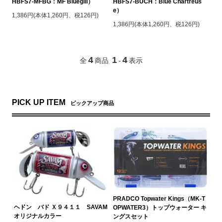
HBFS7-MFBG：MF Bluegill）
HBFS7-BUCH：Blue Chartreus
e）
1,386円(本体1,260円、税126円)
1,386円(本体1,260円、税126円)
4
1
4
全
商品
-
表示
PICK UP ITEM
ピックアップ商品
PRADCO Topwater Kings（MK-T
ヘドン バド Ｘ９４１１ SAVAM
OPWATER3）トップウォーター キ
オリジナルカラー
ングスセット