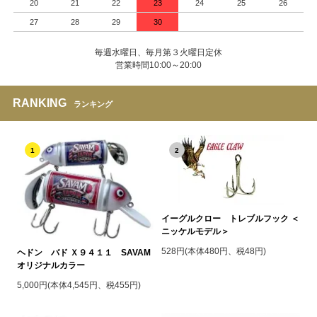
20
21
22
23
24
25
26
27
28
29
30
毎週水曜日、毎月第３火曜日定休
営業時間10:00～20:00
RANKING
ランキング
1
2
イーグルクロー トレブルフック ＜
ニッケルモデル＞
528円(本体480円、税48円)
ヘドン バド Ｘ９４１１ SAVAM
オリジナルカラー
5,000円(本体4,545円、税455円)