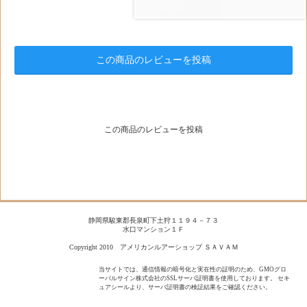
この商品のレビューを投稿
この商品のレビューを投稿
静岡県駿東郡長泉町下土狩１１９４－７３
水口マンション１Ｆ
Copyright 2010 アメリカンルアーショップ ＳＡＶＡＭ
当サイトでは、通信情報の暗号化と実在性の証明のため、GMOグロ
ーバルサイン株式会社のSSLサーバ証明書を使用しております。 セキ
ュアシールより、サーバ証明書の検証結果をご確認ください。