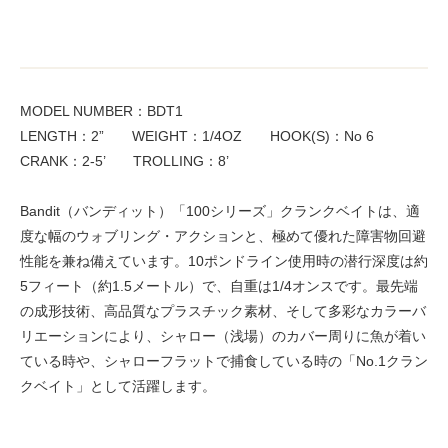
MODEL NUMBER：BDT1
LENGTH：2” WEIGHT：1/4OZ HOOK(S)：No 6
CRANK：2-5’ TROLLING：8’
Bandit（バンディット）「100シリーズ」クランクベイトは、適
度な幅のウォブリング・アクションと、極めて優れた障害物回避
性能を兼ね備えています。10ポンドライン使用時の潜行深度は約
5フィート（約1.5メートル）で、自重は1/4オンスです。最先端
の成形技術、高品質なプラスチック素材、そして多彩なカラーバ
リエーションにより、シャロー（浅場）のカバー周りに魚が着い
ている時や、シャローフラットで捕食している時の「No.1クラン
クベイト」として活躍します。