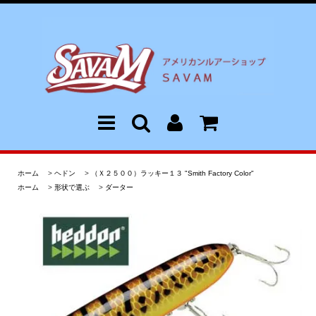
ホーム
>
ヘドン
>
（Ｘ２５００）ラッキー１３ "Smith Factory Color"
ホーム
>
形状で選ぶ
>
ダーター