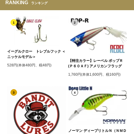
RANKING
ランキング
1
2
イーグルクロー トレブルフック ＜
ニッケルモデル＞
【特注カラー】レーベル ポップＲ
528円(本体480円、税48円)
(Ｐ６０ＡＦ) アメリカンフラッグ
1,760円(本体1,600円、税160円)
3
4
ノーマン ディープリトルＮ（ＮＭＤ