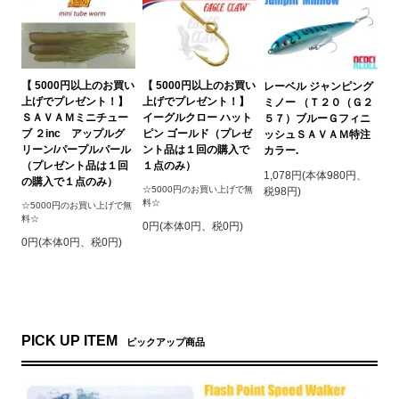
【 5000円以上のお買い
【 5000円以上のお買い
レーベル ジャンピング
上げでプレゼント！】
上げでプレゼント！】
ミノー （Ｔ２０（Ｇ２
ＳＡＶＡＭミニチュー
イーグルクロー ハット
５７）ブルーＧフィニ
ブ ２inc アップルグ
ピン ゴールド（プレゼ
ッシュＳＡＶＡＭ特注
リーン/パープルパール
ント品は１回の購入で
カラー.
（プレゼント品は１回
１点のみ）
1,078円(本体980円、
の購入で１点のみ）
☆5000円のお買い上げで無
税98円)
料☆
☆5000円のお買い上げで無
料☆
0円(本体0円、税0円)
0円(本体0円、税0円)
PICK UP ITEM
ピックアップ商品