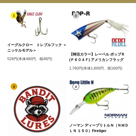
1
2
イーグルクロー トレブルフック ＜
ニッケルモデル＞
【特注カラー】レーベル ポップＲ
528円(本体480円、税48円)
(Ｐ６０ＡＦ) アメリカンフラッグ
1,760円(本体1,600円、税160円)
3
4
ノーマン ディープリトルＮ（ＮＭＤ
ＬＮ １５０）Firetiger