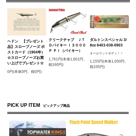
クリークチャブ ＪＴ
ダルトンスペシャル 3/
ヘドン 【プレゼント
Ｄパイキー Ｉ３０００
8oz 6403-038-0903
品】スロープノーズ ポ
Ｐ ＰＩ（パイキー）
ストカード（1904年）
オールウッドボディ！！
☆スロープノーズお買
1,761円(本体1,601円、
1,155円(本体1,050円、
い上げでプレゼント☆
税160円)
税105円)
0円(本体0円、税0円)
PICK UP ITEM
ピックアップ商品