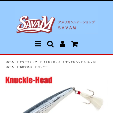
ホーム
>
クリークチャブ
>
（Ｉ６６００ＪＰ）ナックルヘッド １-１/２oz
ホーム
>
形状で選ぶ
>
ポッパー