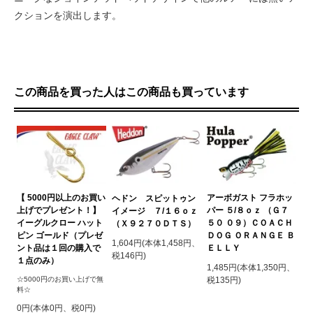
クションを演出します。
この商品を買った人はこの商品も買っています
【 5000円以上のお買い
アーボガスト フラホッ
ヘドン スピットゥン
上げでプレゼント！】
パー ５/８ｏｚ （Ｇ７
イメージ ７/１６ｏｚ
イーグルクロー ハット
５０ ０９）ＣＯＡＣＨ
（Ｘ９２７０ＤＴＳ）
ピン ゴールド（プレゼ
ＤＯＧ ＯＲＡＮＧＥ Ｂ
1,604円(本体1,458円、
ント品は１回の購入で
ＥＬＬＹ
税146円)
１点のみ）
1,485円(本体1,350円、
☆5000円のお買い上げで無
税135円)
料☆
0円(本体0円、税0円)