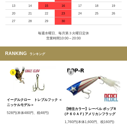
13
14
15
16
17
18
19
20
21
22
23
24
25
26
27
28
29
30
毎週水曜日、毎月第３火曜日定休
営業時間10:00～20:00
RANKING
ランキング
1
2
イーグルクロー トレブルフック ＜
ニッケルモデル＞
【特注カラー】レーベル ポップＲ
528円(本体480円、税48円)
(Ｐ６０ＡＦ) アメリカンフラッグ
1,760円(本体1,600円、税160円)