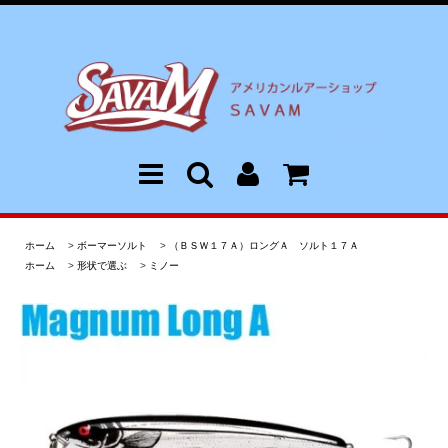
ホーム
>
ボーマーソルト
>
（ＢＳＷ１７Ａ）ロングＡ ソルト１７Ａ
ホーム
>
形状で選ぶ
>
ミノー