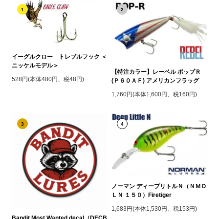
1
2
イーグルクロー トレブルフック ＜
ニッケルモデル＞
【特注カラー】レーベル ポップＲ
528円(本体480円、税48円)
(Ｐ６０ＡＦ) アメリカンフラッグ
1,760円(本体1,600円、税160円)
3
4
ノーマン ディープリトルＮ（ＮＭＤ
ＬＮ １５０）Firetiger
1,683円(本体1,530円、税153円)
Bandit Most Wanted decal（DECB