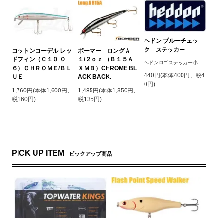
ヘドン ブルーチェッ
ク ステッカー
ボーマー ロングＡ
コットンコーデル レッ
１/２ｏｚ （Ｂ１５Ａ
ドフィン（Ｃ１０ ０
ヘドンロゴステッカー小
ＸＭＢ）CHROME BL
６）ＣＨＲＯＭＥ/ＢＬ
440円(本体400円、税4
ACK BACK.
ＵＥ
0円)
1,485円(本体1,350円、
1,760円(本体1,600円、
税135円)
税160円)
PICK UP ITEM
ピックアップ商品