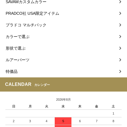
SAVAMカスタムカラー
PRADCO社 USA限定アイテム
プラドコ マルチパック
カラーで選ぶ
形状で選ぶ
ルアーパーツ
特価品
CALENDAR
カレンダー
2026年8月
日
月
火
水
木
金
土
1
2
3
4
5
6
7
8