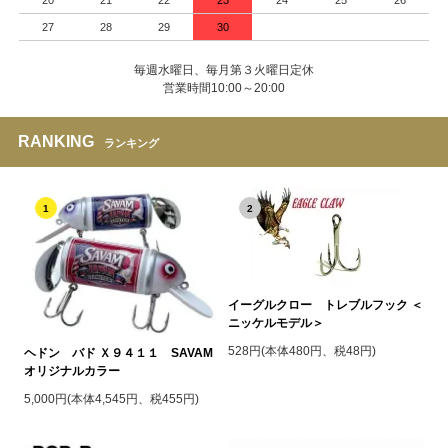
20
21
22
23
24
25
26
27
28
29
30
毎週水曜日、毎月第３火曜日定休
営業時間10:00～20:00
RANKING
ランキング
1
2
イーグルクロー トレブルフック ＜
ニッケルモデル＞
528円(本体480円、税48円)
ヘドン バド Ｘ９４１１ SAVAM
オリジナルカラー
5,000円(本体4,545円、税455円)