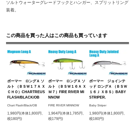
ソルトウォーターグレードフックとハンガー、スプリットリング
装着。
この商品を買った人はこの商品も買っています
ボーマー ロングＡ ソ
ボーマー ロングＡ ソ
ボーマー ジョインテ
ルト （ＢＳＷ１７Ａ Ｘ
ルト （ＢＳＷ１６Ａ Ｘ
ッド ロングＡ （ＢＳＷ
ＣＨＯ）CHARTREUS
Ｍ７）FIRE RIVER MI
１６Ｊ ＸＢＳ）BABY
FLASH/BLACK/OB
NNOW
STRIPER.
Chart Flash/Black/OB
FIRE RIVER MINNOW
Baby Striper
1,980円(本体1,800円、
1,964円(本体1,785円、
1,980円(本体1,800円、
税180円)
税179円)
税180円)