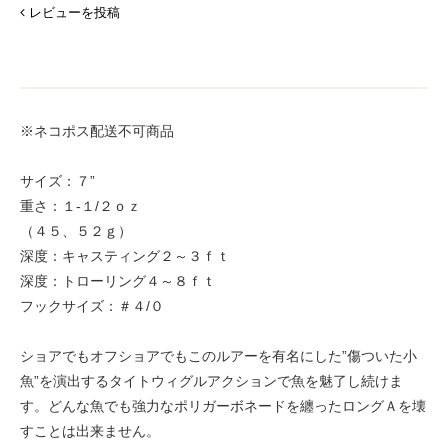
レビューを投稿
※ネコポス配送不可商品
サイズ：７”
重さ：１-１/２ｏｚ
（４５、５２ｇ）
深度：キャスティング２～３ｆｔ
深度：トローリング４～８ｆｔ
フックサイズ：＃４/０
ショアでもオフショアでもこのルアーを有名にした”傷ついた小
魚”を演出するタイトウィグルアクションで魚を魅了し続けま
す。どんな魚でも強力なポリガーボネードを纏ったロングＡを壊
すことは出来ません。