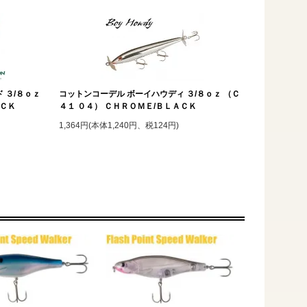
 ３/８ｏｚ
コットンコーデル ボーイハウディ ３/８ｏｚ （Ｃ
ＡＣＫ
４１ ０４） ＣＨＲＯＭＥ/ＢＬＡＣＫ
1,364円(本体1,240円、税124円)