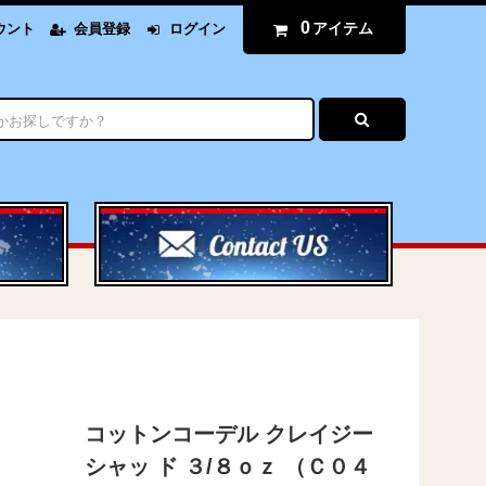
0
アイテム
ウント
会員登録
ログイン
コットンコーデル クレイジー
シャッ ド ３/８ｏｚ （Ｃ０４