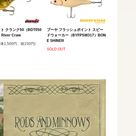
ト クランク50（BDT050
ブーヤ フラッシュポイント スピー
 River Craw
ドウォーカー（BYFPSW317）BON
E SHINER
本体1,500円、税150円)
SOLD OUT