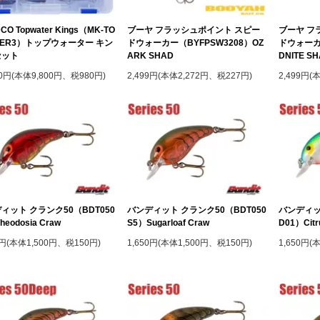
CO Topwater Kings（MK-TO
ブーヤ フラッシュポイント スピー
ブーヤ フ
TER3）トップウォーター キン
ドウォーカー（BYFPSW3208）OZ
ドウォーカー
セット
ARK SHAD
DNITE S
80円(本体9,800円、税980円)
2,499円(本体2,272円、税227円)
2,499円(
ィット クランク50（BDT050
バンディット クランク50（BDT050
バンディッ
heodosia Craw
S5）Sugarloaf Craw
D01）Citr
0円(本体1,500円、税150円)
1,650円(本体1,500円、税150円)
1,650円(