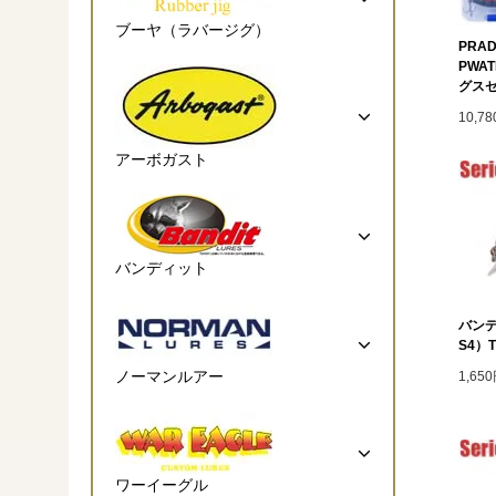
ブーヤ（ラバージグ）
PRAD
PWA
グス
10,7
アーボガスト
バンディット
バンデ
S4）T
ノーマンルアー
1,65
ワーイーグル