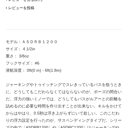
レビューを投稿
モデル：ＡＳＤＲＢ１２００
サイズ： 4 1/2in
重さ： 3/8oz
フックサイズ： #6
潜航深度： 0ft(0 m) - 6ft(1.8m)
ジャーキングやトゥイッチングでスレきっているバスを狙うとき
に、どうしてもこだわらなくてはならないのが、ポーズの間合い
だ。浮力の強いミノーでは、どうしてもバスがルアーとの距離を
詰めるのに必要な時間を作り出すことが出来ない。キルをかけて
からはやはり、0.5秒は浮き上がらずにいて欲しい。このこだわ
りの浮力設定を行ったのが、サスペンディングタイプだ。シリー
ズの中で〔ASDRB1200〕や〔ASDRC1200〕はジャーキングや