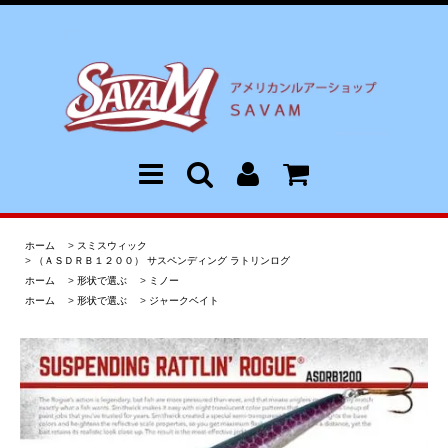
ホーム
>
スミスウィック
>
（ＡＳＤＲＢ１２００） サスペンディング ラトリンログ
ホーム
>
形状で選ぶ
>
ミノー
ホーム
>
形状で選ぶ
>
ジャークベイト