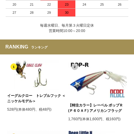
20
21
22
23
24
25
26
27
28
29
30
毎週水曜日、毎月第３火曜日定休
営業時間10:00～20:00
RANKING
ランキング
1
2
イーグルクロー トレブルフック ＜
ニッケルモデル＞
【特注カラー】レーベル ポップＲ
528円(本体480円、税48円)
(Ｐ６０ＡＦ) アメリカンフラッグ
1,760円(本体1,600円、税160円)