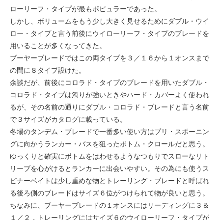
ローリーフ・タイプが最もポピュラーであった。
しかし、ボリュームをもう少し大きく見せるためにダブル・ウイ
ロー・タイプと言う前後にウイローリーフ・タイプのブレードを
用いることが多くなってきた。
ブーヤーブレードではこの両タイプを３／１６から１オンスまで
の間に８タイプ設けた。
余談だが、前後にコロラド・タイプのブレードを用いたダブル・
コロラド・タイプは濁りが強いときやハード・カバーよく使われ
るが、その名前の通りにダブル・コロラド・ブレードと言う名前
で３サイズがカタログに載っている。
冬場のタンデム・ブレードで一番多い使い方はプリ・スポーニン
グに向かうランカー・バスを狙ったボトム・クロールだと思う。
ゆっくりと確実にボトムをはわせるようなつもりでスローなリト
リーブを心がけるとランカーに出会いやすい。その為にも使うス
ピナーベイトは少し重めな物とトレーリング・ブレードと呼ばれ
る後ろ側のブレードはサイズ６位がつけられて物が良いと思う。
ちなみに、ブーヤーブレードの１オンスにはリーディングに３＆
１／２，トレーリングにはサイズ６のウイローリーフ・タイプが