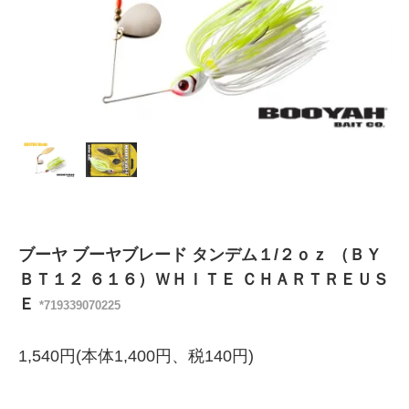
ブーヤ ブーヤブレード タンデム１/２ｏｚ （ＢＹ
ＢＴ１２ ６１６）ＷＨＩＴＥ ＣＨＡＲＴＲＥＵＳ
Ｅ
*719339070225
1,540円(本体1,400円、税140円)