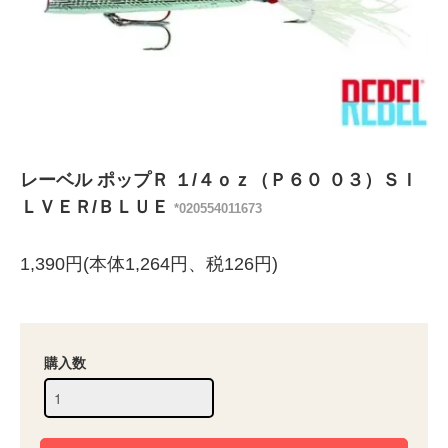
レーベル ポップＲ １/４ｏｚ（Ｐ６０ ０３）ＳＩ
ＬＶＥＲ/ＢＬＵＥ
*020554011673
1,390円(本体1,264円、税126円)
購入数