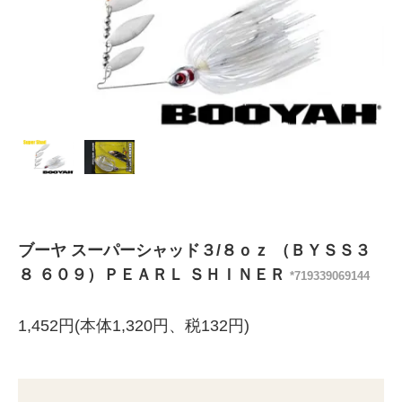
ブーヤ スーパーシャッド３/８ｏｚ （ＢＹＳＳ３
８ ６０９）ＰＥＡＲＬ ＳＨＩＮＥＲ
*719339069144
1,452円(本体1,320円、税132円)