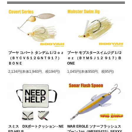
ブーヤ コバート タンデム１/２ｏｚ
ブーヤ モブスタースイムジグ１/２
（ＢＹＣＶＳ１２ＧＮＴ９１７）
ｏｚ （ＢＹＭＳＪ１２ ９１７）B
ＢＯＮＥ
ONE
2,134円(本体1,940円、税194円)
1,045円(本体950円、税95円)
スミス DXボートクッション - NE
WAR ERGLE ソナーフラッシュス
ED HELP
プーン 1oz（WESFS423）SEXXY