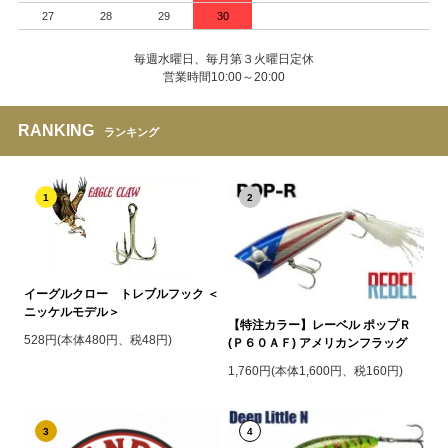
27
28
29
30
毎週水曜日、毎月第３火曜日定休
営業時間10:00～20:00
RANKING
ランキング
1
2
イーグルクロー トレブルフック ＜
ニッケルモデル＞
【特注カラー】レーベル ポップＲ
528円(本体480円、税48円)
(Ｐ６０ＡＦ) アメリカンフラッグ
1,760円(本体1,600円、税160円)
3
4