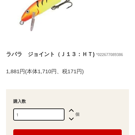
ラパラ ジョイント（Ｊ１３：ＨＴ)
*022677089386
1,881円(本体1,710円、税171円)
購入数
個