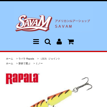
ホーム
>
ラパラ Rapala
>
（J13）ジョイント
ホーム
>
形状で選ぶ
>
ミノー