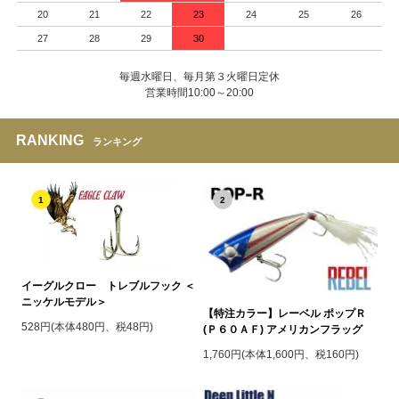
20
21
22
23
24
25
26
27
28
29
30
毎週水曜日、毎月第３火曜日定休
営業時間10:00～20:00
RANKING
ランキング
1
2
イーグルクロー トレブルフック ＜
ニッケルモデル＞
【特注カラー】レーベル ポップＲ
528円(本体480円、税48円)
(Ｐ６０ＡＦ) アメリカンフラッグ
1,760円(本体1,600円、税160円)