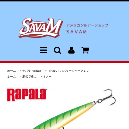
ホーム
>
ラパラ Rapala
>
（HJ10）ハスキージャーク１０
ホーム
>
形状で選ぶ
>
ミノー