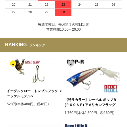
20
21
22
23
24
25
26
27
28
29
30
毎週水曜日、毎月第３火曜日定休
営業時間10:00～20:00
RANKING
ランキング
1
2
イーグルクロー トレブルフック ＜
ニッケルモデル＞
【特注カラー】レーベル ポップＲ
528円(本体480円、税48円)
(Ｐ６０ＡＦ) アメリカンフラッグ
1,760円(本体1,600円、税160円)