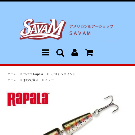
ホーム
>
ラパラ Rapala
>
（J11）ジョイント
ホーム
>
形状で選ぶ
>
ミノー