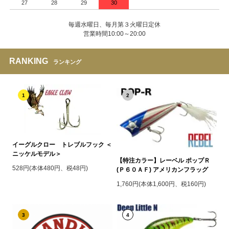
27
28
29
30
毎週水曜日、毎月第３火曜日定休
営業時間10:00～20:00
RANKING
ランキング
1
2
イーグルクロー トレブルフック ＜
ニッケルモデル＞
【特注カラー】レーベル ポップＲ
528円(本体480円、税48円)
(Ｐ６０ＡＦ) アメリカンフラッグ
1,760円(本体1,600円、税160円)
3
4