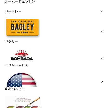
ルーハージェンセン
バークレー
バグリー
ＢＯＭＢＡＤＡ
世界のルアー