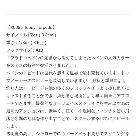
【X0355 Teeny Torpedo】
サイズ：1-1/2oz ( 3.8cm )
重さ：1/8oz ( 3.5ｇ )
フックサイズ：#10
『プラドコヘドンの定番から消えてしまったヘドンの人気カラー
をスミスの特注で復活させました。』
ヘドンのトピードは世代を超えて世界で最も売れています。トッ
プメーカーのスピナーを装備していますが、 形状と重量により
釣り人はトーピードを他の多くのプロップベイトより少し遠くに
キャストすることができ、魚が潜む場所により早く簡単にアプロ
ーチできます。爆発的なサーフェイスストライクを生み出す為の
最高のアクションは、素早く、短く、不規則なツィッチを使い飛
沫と水面の乱れを作り出すことで、スクールするバスにアピール
します。
透明度の高い、シャローでのウィードベッド周りでスピニングを